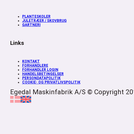
PLANTESKOLER
JULETRÆER / SKOVBRUG
GARTNERI
Links
KONTAKT
FORHANDLERE
FORHANDLER LOGIN
HANDELSBETINGELSER
PERSONDATAPOLITIK
COOKIE- OG PRIVATLIVSPOLITIK
Egedal Maskinfabrik A/S © Copyright 2