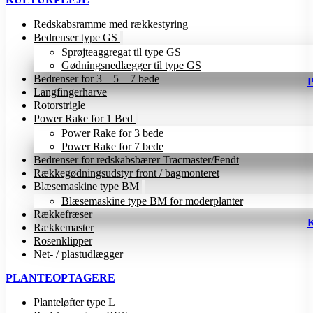
Redskabsramme med rækkestyring
Bedrenser type GS
Sprøjteaggregat til type GS
Gødningsnedlægger til type GS
Bedrenser for 3 – 5 – 7 bede
Langfingerharve
Rotorstrigle
Power Rake for 1 Bed
Power Rake for 3 bede
Power Rake for 7 bede
Bedrenser for redskabsbærer Tracmaster/Fendt
Rækkegødningsudstyr front / bagmonteret
Blæsemaskine type BM
Blæsemaskine type BM for moderplanter
Rækkefræser
Rækkemaster
Rosenklipper
Net- / plastudlægger
PLANTEOPTAGERE
Planteløfter type L