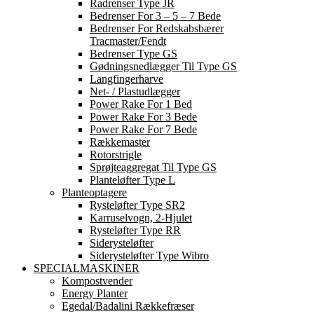
Radrenser Type JR
Bedrenser For 3 – 5 – 7 Bede
Bedrenser For Redskabsbærer
Tracmaster/Fendt
Bedrenser Type GS
Gødningsnedlægger Til Type GS
Langfingerharve
Net- / Plastudlægger
Power Rake For 1 Bed
Power Rake For 3 Bede
Power Rake For 7 Bede
Rækkemaster
Rotorstrigle
Sprøjteaggregat Til Type GS
Planteløfter Type L
Planteoptagere
Rysteløfter Type SR2
Karruselvogn, 2-Hjulet
Rysteløfter Type RR
Siderysteløfter
Siderysteløfter Type Wibro
SPECIALMASKINER
Kompostvender
Energy Planter
Egedal/Badalini Rækkefræser