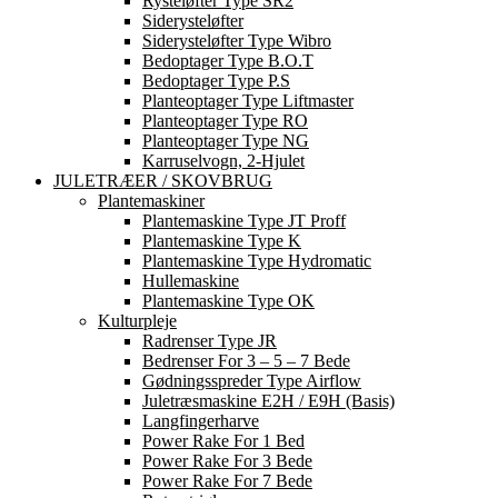
Rysteløfter Type SR2
Siderysteløfter
Siderysteløfter Type Wibro
Bedoptager Type B.O.T
Bedoptager Type P.S
Planteoptager Type Liftmaster
Planteoptager Type RO
Planteoptager Type NG
Karruselvogn, 2-Hjulet
JULETRÆER / SKOVBRUG
Plantemaskiner
Plantemaskine Type JT Proff
Plantemaskine Type K
Plantemaskine Type Hydromatic
Hullemaskine
Plantemaskine Type OK
Kulturpleje
Radrenser Type JR
Bedrenser For 3 – 5 – 7 Bede
Gødningsspreder Type Airflow
Juletræsmaskine E2H / E9H (basis)
Langfingerharve
Power Rake For 1 Bed
Power Rake For 3 Bede
Power Rake For 7 Bede