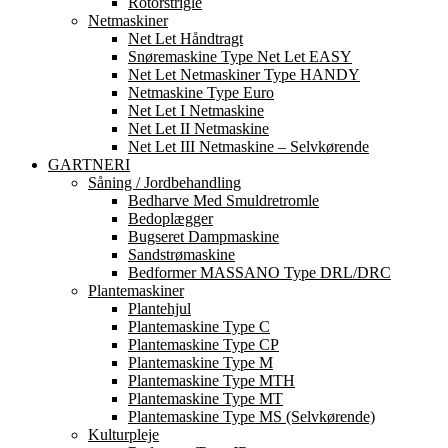
Rotorstrigle
Netmaskiner
Net Let Håndtragt
Snøremaskine Type Net Let EASY
Net Let Netmaskiner Type HANDY
Netmaskine Type Euro
Net Let I Netmaskine
Net Let II Netmaskine
Net Let III Netmaskine – Selvkørende
GARTNERI
Såning / Jordbehandling
Bedharve Med Smuldretromle
Bedoplægger
Bugseret Dampmaskine
Sandstrømaskine
Bedformer MASSANO Type DRL/DRC
Plantemaskiner
Plantehjul
Plantemaskine Type C
Plantemaskine Type CP
Plantemaskine Type M
Plantemaskine Type MTH
Plantemaskine Type MT
Plantemaskine Type MS (Selvkørende)
Kulturpleje