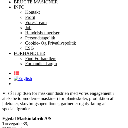
BRUGTE MASKINER
INFO
Kontakt
Profil
Vores Team
Job
Handelsbetingelser
Persondatapolitk
Cookie- Og Privatlivspolitik
ESG
FORHANDLER
Find Forhandlere
Forhandler Login
Vi står i spidsen for maskinindustrien med vores engagement i
at skabe topmoderne maskineri for planteskoler, produktion af
juletræer, skovbrugsoperationer, gartnerier og dyrkning af
specialafgrøder.
Egedal Maskinfabrik A/S
Torvegade 39,