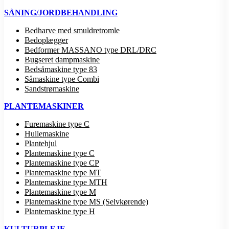
SÅNING/JORDBEHANDLING
Bedharve med smuldretromle
Bedoplægger
Bedformer MASSANO type DRL/DRC
Bugseret dampmaskine
Bedsåmaskine type 83
Såmaskine type Combi
Sandstrømaskine
PLANTEMASKINER
Furemaskine type C
Hullemaskine
Plantehjul
Plantemaskine type C
Plantemaskine type CP
Plantemaskine type MT
Plantemaskine type MTH
Plantemaskine type M
Plantemaskine type MS (Selvkørende)
Plantemaskine type H
KULTURPLEJE