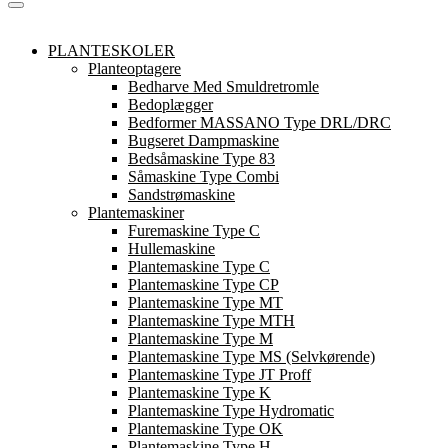
PLANTESKOLER
Planteoptagere
Bedharve Med Smuldretromle
Bedoplægger
Bedformer MASSANO Type DRL/DRC
Bugseret Dampmaskine
Bedsåmaskine Type 83
Såmaskine Type Combi
Sandstrømaskine
Plantemaskiner
Furemaskine Type C
Hullemaskine
Plantemaskine Type C
Plantemaskine Type CP
Plantemaskine Type MT
Plantemaskine Type MTH
Plantemaskine Type M
Plantemaskine Type MS (Selvkørende)
Plantemaskine Type JT Proff
Plantemaskine Type K
Plantemaskine Type Hydromatic
Plantemaskine Type OK
Plantemaskine Type H