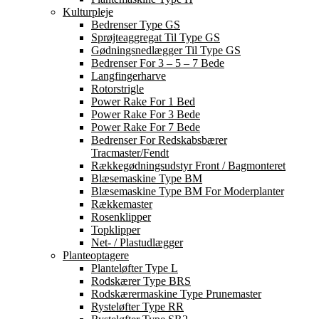
Kulturpleje
Bedrenser Type GS
Sprøjteaggregat Til Type GS
Gødningsnedlægger Til Type GS
Bedrenser For 3 – 5 – 7 Bede
Langfingerharve
Rotorstrigle
Power Rake For 1 Bed
Power Rake For 3 Bede
Power Rake For 7 Bede
Bedrenser For Redskabsbærer
Tracmaster/Fendt
Rækkegødningsudstyr Front / Bagmonteret
Blæsemaskine Type BM
Blæsemaskine Type BM For Moderplanter
Rækkemaster
Rosenklipper
Topklipper
Net- / Plastudlægger
Planteoptagere
Planteløfter Type L
Rodskærer Type BRS
Rodskærermaskine Type Prunemaster
Rysteløfter Type RR