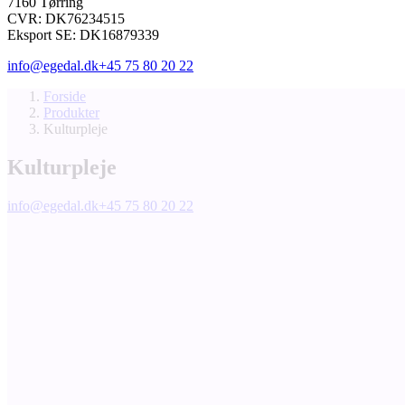
7160 Tørring
CVR: DK76234515
Eksport SE: DK16879339
info@egedal.dk
+45 75 80 20 22
Forside
Produkter
Kulturpleje
Kulturpleje
info@egedal.dk
+45 75 80 20 22