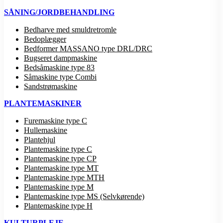
SÅNING/JORDBEHANDLING
Bedharve med smuldretromle
Bedoplægger
Bedformer MASSANO type DRL/DRC
Bugseret dampmaskine
Bedsåmaskine type 83
Såmaskine type Combi
Sandstrømaskine
PLANTEMASKINER
Furemaskine type C
Hullemaskine
Plantehjul
Plantemaskine type C
Plantemaskine type CP
Plantemaskine type MT
Plantemaskine type MTH
Plantemaskine type M
Plantemaskine type MS (Selvkørende)
Plantemaskine type H
KULTURPLEJE