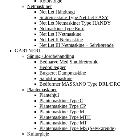
Rotorstrigle
Netmaskiner
Net Let Håndtragt
Snøremaskine Type Net Let EASY
Net Let Netmaskiner Type HANDY
Netmaskine Type Euro
Net Let I Netmaskine
Net Let II Netmaskine
Net Let III Netmaskine – Selvkørende
GARTNERI
Såning / Jordbehandling
Bedharve Med Smuldretromle
Bedoplægger
Bugseret Dampmaskine
Sandstrømaskine
Bedformer MASSANO Type DRL/DRC
Plantemaskiner
Plantehjul
Plantemaskine Type C
Plantemaskine Type CP
Plantemaskine Type M
Plantemaskine Type MTH
Plantemaskine Type MT
Plantemaskine Type MS (Selvkørende)
Kulturpleje