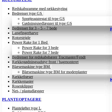
Redskabsramme med rækkestyring
Bedrenser type GS
Sprøjteaggregat til type GS
Gødningsnedlægger til type GS
Bedrenser for 3 – 5 – 7 bede
Langfingerharve
Rotorstrigle
Power Rake for 1 Bed
Power Rake for 3 bede
Power Rake for 7 bede
Bedrenser for redskabsbærer Tracmaster/Fendt
Rækkegødningsudstyr front / bagmonteret
Blæsemaskine type BM
Blæsemaskine type BM for moderplanter
Rækkefræser
Rækkemaster
Rosenklipper
Net- / plastudlægger
PLANTEOPTAGERE
Planteløfter type L