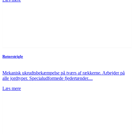
Rotorstrigle
Mekanisk ukrudtsbekæmpelse på tværs af rækkerne. Arbejder på
alle jordtyper. Specialudformede fjedertænder....
Læs mere