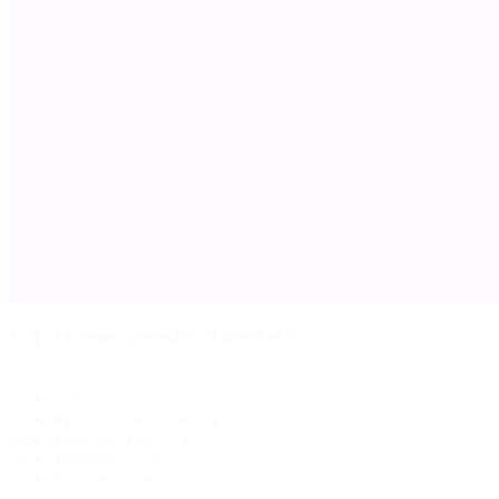
Valg et kategori indenfor Planteskoler
Valg
Alle
et
Såning / jordbehandling
(7)
kategori
Plantemaskiner
(14)
indenfor
Kulturpleje
(19)
Planteskoler
Planteoptagere
(14)