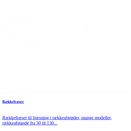
Søg produkter
Søg
Søg produkter
produkter
1 - 34 af 34 produkter
Rækkefræser
Rækkefræser til fræsning i rækkeafgrøder, mange modeller,
rækkeafstande fra 30 til 130...