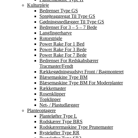
Kulturpleje
Bedrenser Type GS
Sprøjteaggregat Til Type GS
Gødningsnedlægger Til Type GS
Bedrenser For 3 – 5 – 7 Bede
Langfingerharve
Rotorstrigle
Power Rake For 1 Bed
Power Rake For 3 Bede
Power Rake For 7 Bede
Bedrenser For Redskabsbærer
Tracmaster/Fendt
Rækkegødningsudstyr Front / Bagmonteret
Blæsemaskine Type BM
Blæsemaskine Type BM For Moderplanter
Rækkemaster
Rosenklipper
Topklipper
Net- / Plastudlægger
Planteoptagere
Planteløfter Type L
Rodskærer Type BRS
Rodskærermaskine Type Prunemaster
Rysteløfter Type RR