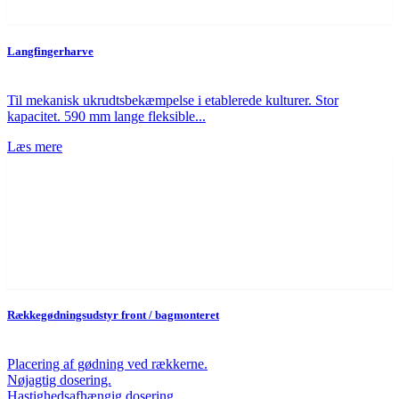
Langfingerharve
Til mekanisk ukrudtsbekæmpelse i etablerede kulturer. Stor
kapacitet. 590 mm lange fleksible...
Læs mere
Rækkegødningsudstyr front / bagmonteret
Placering af gødning ved rækkerne.
Nøjagtig dosering.
Hastighedsafhængig dosering.