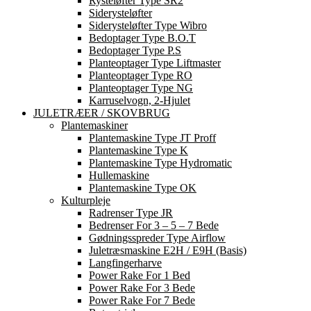
Rysteløfter Type SR2
Siderysteløfter
Siderysteløfter Type Wibro
Bedoptager Type B.O.T
Bedoptager Type P.S
Planteoptager Type Liftmaster
Planteoptager Type RO
Planteoptager Type NG
Karruselvogn, 2-Hjulet
JULETRÆER / SKOVBRUG
Plantemaskiner
Plantemaskine Type JT Proff
Plantemaskine Type K
Plantemaskine Type Hydromatic
Hullemaskine
Plantemaskine Type OK
Kulturpleje
Radrenser Type JR
Bedrenser For 3 – 5 – 7 Bede
Gødningsspreder Type Airflow
Juletræsmaskine E2H / E9H (basis)
Langfingerharve
Power Rake For 1 Bed
Power Rake For 3 Bede
Power Rake For 7 Bede