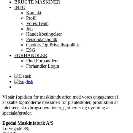
BRUGTE MASKINER
INFO
Kontakt
Profil
Vores Team
Job
Handelsbetingelser
Persondatapolitk
Cookie- Og Privatlivspolitik
ESG
FORHANDLER
Find Forhandlere
Forhandler Login
Vi står i spidsen for maskinindustrien med vores engagement i
at skabe topmoderne maskineri for planteskoler, produktion af
juletræer, skovbrugsoperationer, gartnerier og dyrkning af
specialafgrøder.
Egedal Maskinfabrik A/S
Torvegade 39,