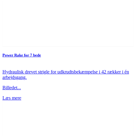
Power Rake for 7 bede
Hydraulisk drevet strigle for udkrudtsbekæmpelse i 42 rækker i én
arbejdsgang.
Billedet...
Læs mere