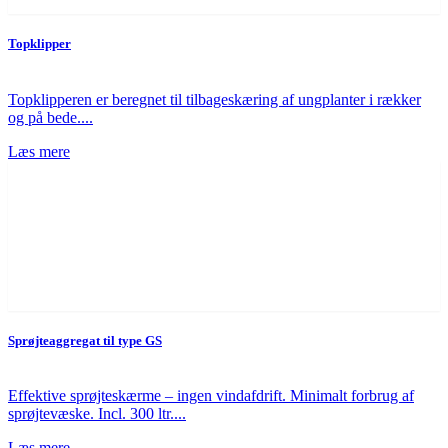
Topklipper
Topklipperen er beregnet til tilbageskæring af ungplanter i rækker
og på bede....
Læs mere
Sprøjteaggregat til type GS
Effektive sprøjteskærme – ingen vindafdrift. Minimalt forbrug af
sprøjtevæske. Incl. 300 ltr....
Læs mere