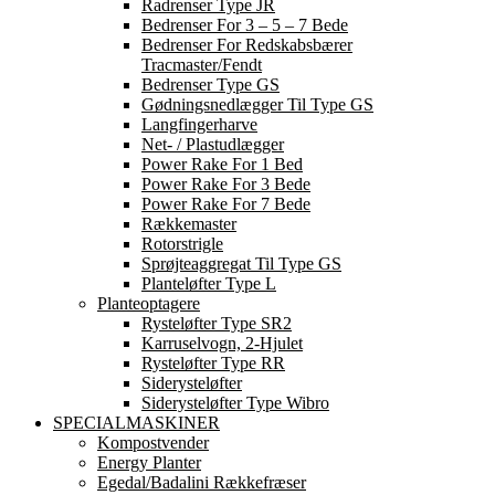
Radrenser Type JR
Bedrenser For 3 – 5 – 7 Bede
Bedrenser For Redskabsbærer
Tracmaster/Fendt
Bedrenser Type GS
Gødningsnedlægger Til Type GS
Langfingerharve
Net- / Plastudlægger
Power Rake For 1 Bed
Power Rake For 3 Bede
Power Rake For 7 Bede
Rækkemaster
Rotorstrigle
Sprøjteaggregat Til Type GS
Planteløfter Type L
Planteoptagere
Rysteløfter Type SR2
Karruselvogn, 2-Hjulet
Rysteløfter Type RR
Siderysteløfter
Siderysteløfter Type Wibro
SPECIALMASKINER
Kompostvender
Energy Planter
Egedal/Badalini Rækkefræser