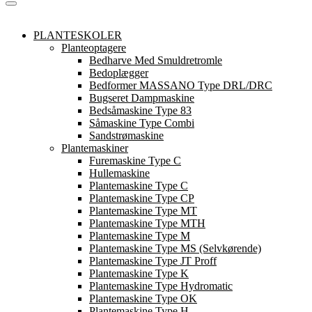
PLANTESKOLER
Planteoptagere
Bedharve Med Smuldretromle
Bedoplægger
Bedformer MASSANO Type DRL/DRC
Bugseret Dampmaskine
Bedsåmaskine Type 83
Såmaskine Type Combi
Sandstrømaskine
Plantemaskiner
Furemaskine Type C
Hullemaskine
Plantemaskine Type C
Plantemaskine Type CP
Plantemaskine Type MT
Plantemaskine Type MTH
Plantemaskine Type M
Plantemaskine Type MS (Selvkørende)
Plantemaskine Type JT Proff
Plantemaskine Type K
Plantemaskine Type Hydromatic
Plantemaskine Type OK
Plantemaskine Type H