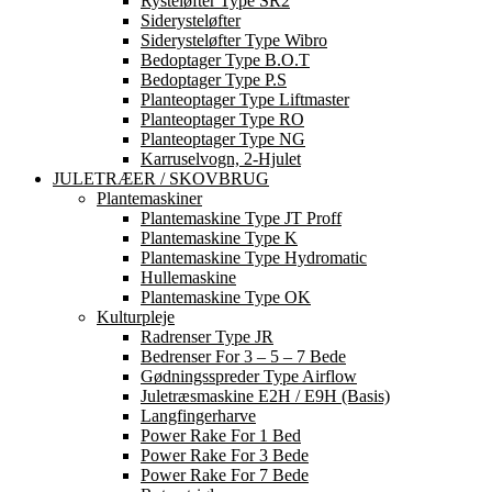
Rysteløfter Type SR2
Siderysteløfter
Siderysteløfter Type Wibro
Bedoptager Type B.O.T
Bedoptager Type P.S
Planteoptager Type Liftmaster
Planteoptager Type RO
Planteoptager Type NG
Karruselvogn, 2-Hjulet
JULETRÆER / SKOVBRUG
Plantemaskiner
Plantemaskine Type JT Proff
Plantemaskine Type K
Plantemaskine Type Hydromatic
Hullemaskine
Plantemaskine Type OK
Kulturpleje
Radrenser Type JR
Bedrenser For 3 – 5 – 7 Bede
Gødningsspreder Type Airflow
Juletræsmaskine E2H / E9H (basis)
Langfingerharve
Power Rake For 1 Bed
Power Rake For 3 Bede
Power Rake For 7 Bede