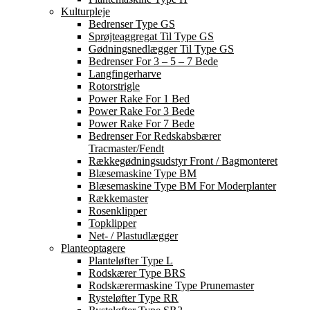
Kulturpleje
Bedrenser Type GS
Sprøjteaggregat Til Type GS
Gødningsnedlægger Til Type GS
Bedrenser For 3 – 5 – 7 Bede
Langfingerharve
Rotorstrigle
Power Rake For 1 Bed
Power Rake For 3 Bede
Power Rake For 7 Bede
Bedrenser For Redskabsbærer
Tracmaster/Fendt
Rækkegødningsudstyr Front / Bagmonteret
Blæsemaskine Type BM
Blæsemaskine Type BM For Moderplanter
Rækkemaster
Rosenklipper
Topklipper
Net- / Plastudlægger
Planteoptagere
Planteløfter Type L
Rodskærer Type BRS
Rodskærermaskine Type Prunemaster
Rysteløfter Type RR