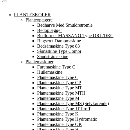
PLANTESKOLER
Planteoptagere
Bedharve Med Smuldretromle
Bedoplægger
Bedformer MASSANO Type DRL/DRC
Bugseret Dampmaskine
Bedsåmaskine Type 83
Såmaskine Type Combi
Sandstrømaskine
Plantemaskiner
Furemaskine Type C
Hullemaskine
Plantemaskine Type C
Plantemaskine Type CP
Plantemaskine Type MT
Plantemaskine Type MTH
Plantemaskine Type M
Plantemaskine Type MS (Selvkørende)
Plantemaskine Type JT Proff
Plantemaskine Type K
Plantemaskine Type Hydromatic
Plantemaskine Type OK
Plantemaskine Type H