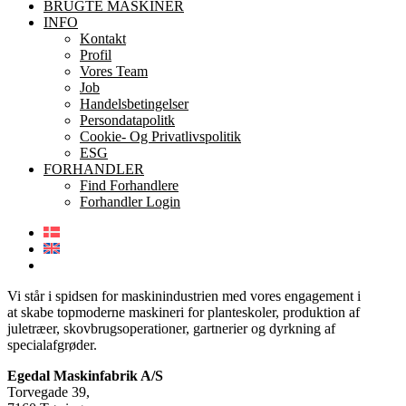
BRUGTE MASKINER
INFO
Kontakt
Profil
Vores Team
Job
Handelsbetingelser
Persondatapolitk
Cookie- Og Privatlivspolitik
ESG
FORHANDLER
Find Forhandlere
Forhandler Login
Vi står i spidsen for maskinindustrien med vores engagement i
at skabe topmoderne maskineri for planteskoler, produktion af
juletræer, skovbrugsoperationer, gartnerier og dyrkning af
specialafgrøder.
Egedal Maskinfabrik A/S
Torvegade 39,