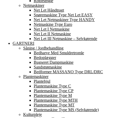
Rotorstrigle
Netmaskiner
Net Let Håndtragt
Snøremaskine Type Net Let EASY
Net Let Netmaskiner Type HANDY
Netmaskine Type Euro
Net Let I Netmaskine
Net Let II Netmaskine
Net Let III Netmaskine – Selvkørende
GARTNERI
Såning / Jordbehandling
Bedharve Med Smuldretromle
Bedoplægger
Bugseret Dampmaskine
Sandstrømaskine
Bedformer MASSANO Type DRL/DRC
Plantemaskiner
Plantehjul
Plantemaskine Type C
Plantemaskine Type CP
Plantemaskine Type M
Plantemaskine Type MTH
Plantemaskine Type MT
Plantemaskine Type MS (Selvkørende)
Kulturpleje