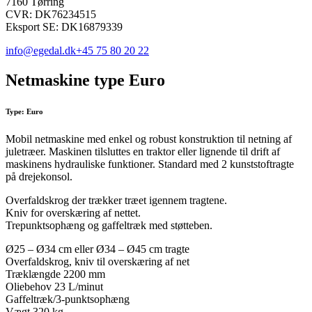
7160 Tørring
CVR: DK76234515
Eksport SE: DK16879339
info@egedal.dk
+45 75 80 20 22
Netmaskine type Euro
Type: Euro
Mobil netmaskine med enkel og robust konstruktion til netning af
juletræer. Maskinen tilsluttes en traktor eller lignende til drift af
maskinens hydrauliske funktioner. Standard med 2 kunststoftragte
på drejekonsol.
Overfaldskrog der trækker træet igennem tragtene.
Kniv for overskæring af nettet.
Trepunktsophæng og gaffeltræk med støtteben.
Ø25 – Ø34 cm eller Ø34 – Ø45 cm tragte
Overfaldskrog, kniv til overskæring af net
Træklængde 2200 mm
Oliebehov 23 L/minut
Gaffeltræk/3-punktsophæng
Vægt 320 kg