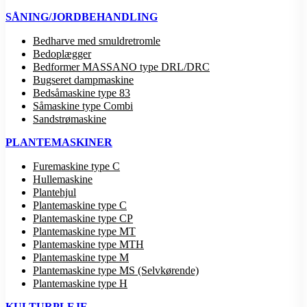
SÅNING/JORDBEHANDLING
Bedharve med smuldretromle
Bedoplægger
Bedformer MASSANO type DRL/DRC
Bugseret dampmaskine
Bedsåmaskine type 83
Såmaskine type Combi
Sandstrømaskine
PLANTEMASKINER
Furemaskine type C
Hullemaskine
Plantehjul
Plantemaskine type C
Plantemaskine type CP
Plantemaskine type MT
Plantemaskine type MTH
Plantemaskine type M
Plantemaskine type MS (Selvkørende)
Plantemaskine type H
KULTURPLEJE