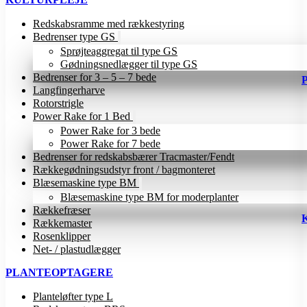
Redskabsramme med rækkestyring
Bedrenser type GS
Sprøjteaggregat til type GS
Gødningsnedlægger til type GS
Bedrenser for 3 – 5 – 7 bede
Langfingerharve
Rotorstrigle
Power Rake for 1 Bed
Power Rake for 3 bede
Power Rake for 7 bede
Bedrenser for redskabsbærer Tracmaster/Fendt
Rækkegødningsudstyr front / bagmonteret
Blæsemaskine type BM
Blæsemaskine type BM for moderplanter
Rækkefræser
Rækkemaster
Rosenklipper
Net- / plastudlægger
PLANTEOPTAGERE
Planteløfter type L