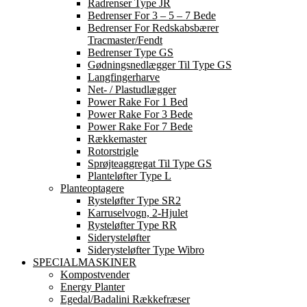
Radrenser Type JR
Bedrenser For 3 – 5 – 7 Bede
Bedrenser For Redskabsbærer
Tracmaster/Fendt
Bedrenser Type GS
Gødningsnedlægger Til Type GS
Langfingerharve
Net- / Plastudlægger
Power Rake For 1 Bed
Power Rake For 3 Bede
Power Rake For 7 Bede
Rækkemaster
Rotorstrigle
Sprøjteaggregat Til Type GS
Planteløfter Type L
Planteoptagere
Rysteløfter Type SR2
Karruselvogn, 2-Hjulet
Rysteløfter Type RR
Siderysteløfter
Siderysteløfter Type Wibro
SPECIALMASKINER
Kompostvender
Energy Planter
Egedal/Badalini Rækkefræser