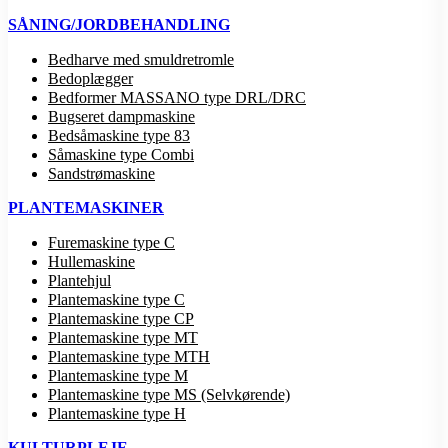
SÅNING/JORDBEHANDLING
Bedharve med smuldretromle
Bedoplægger
Bedformer MASSANO type DRL/DRC
Bugseret dampmaskine
Bedsåmaskine type 83
Såmaskine type Combi
Sandstrømaskine
PLANTEMASKINER
Furemaskine type C
Hullemaskine
Plantehjul
Plantemaskine type C
Plantemaskine type CP
Plantemaskine type MT
Plantemaskine type MTH
Plantemaskine type M
Plantemaskine type MS (Selvkørende)
Plantemaskine type H
KULTURPLEJE