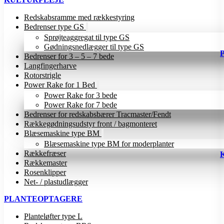
Redskabsramme med rækkestyring
Bedrenser type GS
Sprøjteaggregat til type GS
Gødningsnedlægger til type GS
Bedrenser for 3 – 5 – 7 bede
Langfingerharve
Rotorstrigle
Power Rake for 1 Bed
Power Rake for 3 bede
Power Rake for 7 bede
Bedrenser for redskabsbærer Tracmaster/Fendt
Rækkegødningsudstyr front / bagmonteret
Blæsemaskine type BM
Blæsemaskine type BM for moderplanter
Rækkefræser
Rækkemaster
Rosenklipper
Net- / plastudlægger
PLANTEOPTAGERE
Planteløfter type L