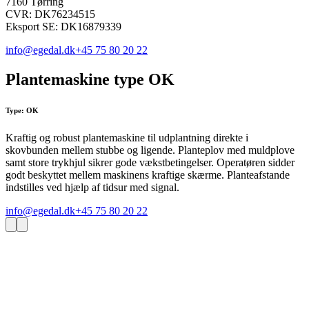
7160 Tørring
CVR: DK76234515
Eksport SE: DK16879339
info@egedal.dk
+45 75 80 20 22
Plantemaskine type OK
Type: OK
Kraftig og robust plantemaskine til udplantning direkte i
skovbunden mellem stubbe og ligende. Planteplov med muldplove
samt store trykhjul sikrer gode vækstbetingelser. Operatøren sidder
godt beskyttet mellem maskinens kraftige skærme. Planteafstande
indstilles ved hjælp af tidsur med signal.
info@egedal.dk
+45 75 80 20 22