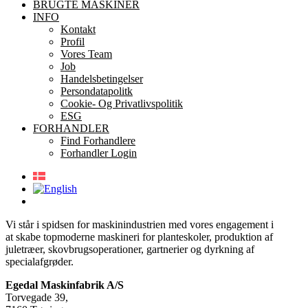
BRUGTE MASKINER
INFO
Kontakt
Profil
Vores Team
Job
Handelsbetingelser
Persondatapolitk
Cookie- Og Privatlivspolitik
ESG
FORHANDLER
Find Forhandlere
Forhandler Login
Vi står i spidsen for maskinindustrien med vores engagement i
at skabe topmoderne maskineri for planteskoler, produktion af
juletræer, skovbrugsoperationer, gartnerier og dyrkning af
specialafgrøder.
Egedal Maskinfabrik A/S
Torvegade 39,