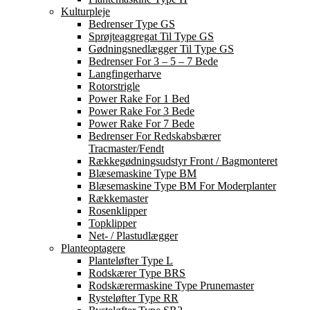
Kulturpleje
Bedrenser Type GS
Sprøjteaggregat Til Type GS
Gødningsnedlægger Til Type GS
Bedrenser For 3 – 5 – 7 Bede
Langfingerharve
Rotorstrigle
Power Rake For 1 Bed
Power Rake For 3 Bede
Power Rake For 7 Bede
Bedrenser For Redskabsbærer
Tracmaster/Fendt
Rækkegødningsudstyr Front / Bagmonteret
Blæsemaskine Type BM
Blæsemaskine Type BM For Moderplanter
Rækkemaster
Rosenklipper
Topklipper
Net- / Plastudlægger
Planteoptagere
Planteløfter Type L
Rodskærer Type BRS
Rodskærermaskine Type Prunemaster
Rysteløfter Type RR