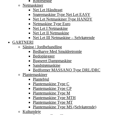
Rotorstrigle
Netmaskiner
Net Let Håndtragt
Snøremaskine Type Net Let EASY
Net Let Netmaskiner Type HANDY
Netmaskine Type Euro
Net Let I Netmaskine
Net Let II Netmaskine
Net Let III Netmaskine – Selvkørende
GARTNERI
Såning / Jordbehandling
Bedharve Med Smuldretromle
Bedoplægger
Bugseret Dampmaskine
Sandstrømaskine
Bedformer MASSANO Type DRL/DRC
Plantemaskiner
Plantehjul
Plantemaskine Type C
Plantemaskine Type CP
Plantemaskine Type M
Plantemaskine Type MTH
Plantemaskine Type MT
Plantemaskine Type MS (Selvkørende)
Kulturpleje