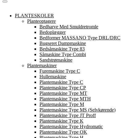
PLANTESKOLER
Planteoptagere
Bedharve Med Smuldretromle
Bedoplægger
Bedformer MASSANO Type DRL/DRC
Bugseret Dampmaskine
Bedsåmaskine Type 83
Såmaskine Type Combi
Sandstrømaskine
Plantemaskiner
Furemaskine Type C
Hullemaskine
Plantemaskine Type C
Plantemaskine Type CP
Plantemaskine Type MT
Plantemaskine Type MTH
Plantemaskine Type M
Plantemaskine Type MS (Selvkørende)
Plantemaskine Type JT Proff
Plantemaskine Type K
Plantemaskine Type Hydromatic
Plantemaskine Type OK
Plantemaskine Type H