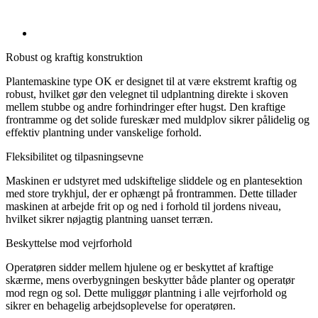
Robust og kraftig konstruktion
Plantemaskine type OK er designet til at være ekstremt kraftig og
robust, hvilket gør den velegnet til udplantning direkte i skoven
mellem stubbe og andre forhindringer efter hugst. Den kraftige
frontramme og det solide fureskær med muldplov sikrer pålidelig og
effektiv plantning under vanskelige forhold.
Fleksibilitet og tilpasningsevne
Maskinen er udstyret med udskiftelige sliddele og en plantesektion
med store trykhjul, der er ophængt på frontrammen. Dette tillader
maskinen at arbejde frit op og ned i forhold til jordens niveau,
hvilket sikrer nøjagtig plantning uanset terræn.
Beskyttelse mod vejrforhold
Operatøren sidder mellem hjulene og er beskyttet af kraftige
skærme, mens overbygningen beskytter både planter og operatør
mod regn og sol. Dette muliggør plantning i alle vejrforhold og
sikrer en behagelig arbejdsoplevelse for operatøren.