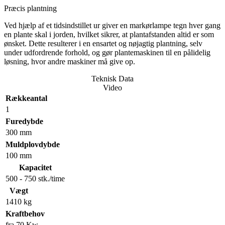
Præcis plantning
Ved hjælp af et tidsindstillet ur giver en markørlampe tegn hver gang
en plante skal i jorden, hvilket sikrer, at plantafstanden altid er som
ønsket. Dette resulterer i en ensartet og nøjagtig plantning, selv
under udfordrende forhold, og gør plantemaskinen til en pålidelig
løsning, hvor andre maskiner må give op.
Teknisk Data
Video
Rækkeantal
1
Furedybde
300 mm
Muldplovdybde
100 mm
Kapacitet
500 - 750 stk./time
Vægt
1410 kg
Kraftbehov
fra 70 Kw