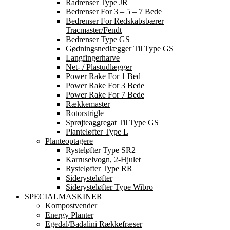
Radrenser Type JR
Bedrenser For 3 – 5 – 7 Bede
Bedrenser For Redskabsbærer
Tracmaster/Fendt
Bedrenser Type GS
Gødningsnedlægger Til Type GS
Langfingerharve
Net- / Plastudlægger
Power Rake For 1 Bed
Power Rake For 3 Bede
Power Rake For 7 Bede
Rækkemaster
Rotorstrigle
Sprøjteaggregat Til Type GS
Planteløfter Type L
Planteoptagere
Rysteløfter Type SR2
Karruselvogn, 2-Hjulet
Rysteløfter Type RR
Siderysteløfter
Siderysteløfter Type Wibro
SPECIALMASKINER
Kompostvender
Energy Planter
Egedal/Badalini Rækkefræser