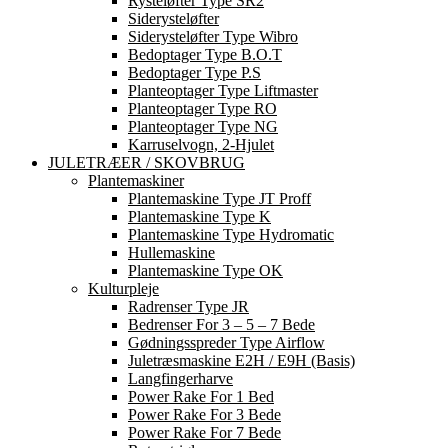
Rysteløfter Type SR2
Siderysteløfter
Siderysteløfter Type Wibro
Bedoptager Type B.O.T
Bedoptager Type P.S
Planteoptager Type Liftmaster
Planteoptager Type RO
Planteoptager Type NG
Karruselvogn, 2-Hjulet
JULETRÆER / SKOVBRUG
Plantemaskiner
Plantemaskine Type JT Proff
Plantemaskine Type K
Plantemaskine Type Hydromatic
Hullemaskine
Plantemaskine Type OK
Kulturpleje
Radrenser Type JR
Bedrenser For 3 – 5 – 7 Bede
Gødningsspreder Type Airflow
Juletræsmaskine E2H / E9H (basis)
Langfingerharve
Power Rake For 1 Bed
Power Rake For 3 Bede
Power Rake For 7 Bede