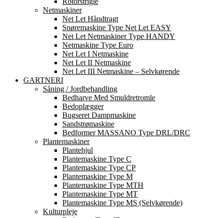
Rotorstrigle
Netmaskiner
Net Let Håndtragt
Snøremaskine Type Net Let EASY
Net Let Netmaskiner Type HANDY
Netmaskine Type Euro
Net Let I Netmaskine
Net Let II Netmaskine
Net Let III Netmaskine – Selvkørende
GARTNERI
Såning / Jordbehandling
Bedharve Med Smuldretromle
Bedoplægger
Bugseret Dampmaskine
Sandstrømaskine
Bedformer MASSANO Type DRL/DRC
Plantemaskiner
Plantehjul
Plantemaskine Type C
Plantemaskine Type CP
Plantemaskine Type M
Plantemaskine Type MTH
Plantemaskine Type MT
Plantemaskine Type MS (Selvkørende)
Kulturpleje