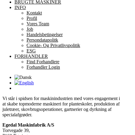
BRUGTE MASKINER
INFO
Kontakt
Profil
Vores Team
Job
Handelsbetingelser
Persondatapolitk
Cookie- Og Privatlivspolitik
ESG
FORHANDLER
Find Forhandlere
Forhandler Login
Vi står i spidsen for maskinindustrien med vores engagement i
at skabe topmoderne maskineri for planteskoler, produktion af
juletræer, skovbrugsoperationer, gartnerier og dyrkning af
specialafgrøder.
Egedal Maskinfabrik A/S
Torvegade 39,