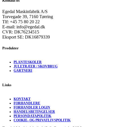
Kontakt os
Egedal Maskinfabrik A/S
Torvegade 39, 7160 Tørring
Tlf: +45 75 80 20 22
E-mail: info@egedal.dk
CVR: DK76234515
Eksport SE: DK16879339
Produkter
PLANTESKOLER
JULETRÆER / SKOVBRUG
GARTNERI
Links
KONTAKT
FORHANDLERE
FORHANDLER LOGIN
HANDELSBETINGELSER
PERSONDATAPOLITIK
COOKIE- OG PRIVATLIVSPOLITIK