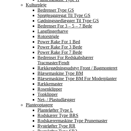
Kulturpleje
Bedrenser Type GS
Sprøjteaggregat Til Type GS
Gødningsnedlægger Til Type GS
Bedrenser For 3 – 5 – 7 Bede
Langfingerharve
Rotorstrigle
Power Rake For 1 Bed
Power Rake For 3 Bede
Power Rake For 7 Bede
Bedrenser For Redskabsbærer
Tracmaster/Fendt
Rækkegødningsudstyr Front / Bagmonteret
Blæsemaskine Type BM
Blæsemaskine Type BM For Moderplanter
Rækkemaster
Rosenklipper
Topklipper
Net- / Plastudlægger
Planteoptagere
Planteløfter Type L
Rodskærer Type BRS
Rodskærermaskine Type Prunemaster
Rysteløfter Type RR