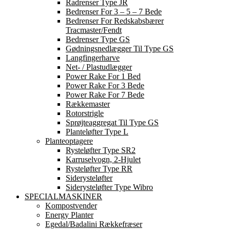
Radrenser Type JR
Bedrenser For 3 – 5 – 7 Bede
Bedrenser For Redskabsbærer
Tracmaster/Fendt
Bedrenser Type GS
Gødningsnedlægger Til Type GS
Langfingerharve
Net- / Plastudlægger
Power Rake For 1 Bed
Power Rake For 3 Bede
Power Rake For 7 Bede
Rækkemaster
Rotorstrigle
Sprøjteaggregat Til Type GS
Planteløfter Type L
Planteoptagere
Rysteløfter Type SR2
Karruselvogn, 2-Hjulet
Rysteløfter Type RR
Siderysteløfter
Siderysteløfter Type Wibro
SPECIALMASKINER
Kompostvender
Energy Planter
Egedal/Badalini Rækkefræser