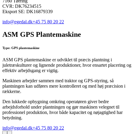
7160 Tørring
CVR: DK76234515
Eksport SE: DK16879339
info@egedal.dk
+45 75 80 20 22
ASM GPS Plantemaskine
Type: GPS plantemaskine
ASM GPS plantemaskine er udviklet til præcis plantning i
juletræskulturer og lignende produktioner, hvor ensartet placering og
effektiv arbejdsgang er vigtig.
Maskinen arbejder sammen med traktor og GPS-styring, så
plantningen kan udføres mere kontrolleret og med høj præcision i
rækkerne.
Den lukkede opbygning omkring operatøren giver bedre
arbejdsforhold under plantningen og gør maskinen velegnet til
professionel produktion, hvor både kapacitet og nøjagtighed har
betydning.
info@egedal.dk
+45 75 80 20 22