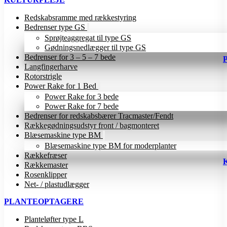
Redskabsramme med rækkestyring
Bedrenser type GS
Sprøjteaggregat til type GS
Gødningsnedlægger til type GS
Bedrenser for 3 – 5 – 7 bede
Langfingerharve
Rotorstrigle
Power Rake for 1 Bed
Power Rake for 3 bede
Power Rake for 7 bede
Bedrenser for redskabsbærer Tracmaster/Fendt
Rækkegødningsudstyr front / bagmonteret
Blæsemaskine type BM
Blæsemaskine type BM for moderplanter
Rækkefræser
Rækkemaster
Rosenklipper
Net- / plastudlægger
PLANTEOPTAGERE
Planteløfter type L