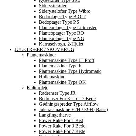
Rysteløfter Type SR2
Siderysteløfter
Siderysteløfter Type Wibro
Bedoptager Type B.O.T
Bedoptager Type P.S
Planteoptager Type Liftmaster
Planteoptager Type RO
Planteoptager Type NG
Karruselvogn, 2-Hjulet
JULETRÆER / SKOVBRUG
Plantemaskiner
Plantemaskine Type JT Proff
Plantemaskine Type K
Plantemaskine Type Hydromatic
Hullemaskine
Plantemaskine Type OK
Kulturpleje
Radrenser Type JR
Bedrenser For 3 – 5 – 7 Bede
Gødningsspreder Type Airflow
Juletræsmaskine E2H / E9H (basis)
Langfingerharve
Power Rake For 1 Bed
Power Rake For 3 Bede
Power Rake For 7 Bede