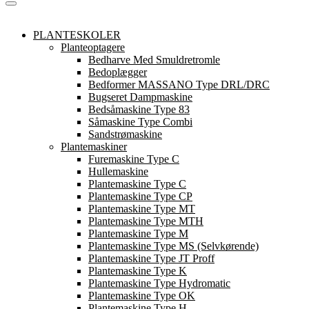
PLANTESKOLER
Planteoptagere
Bedharve Med Smuldretromle
Bedoplægger
Bedformer MASSANO Type DRL/DRC
Bugseret Dampmaskine
Bedsåmaskine Type 83
Såmaskine Type Combi
Sandstrømaskine
Plantemaskiner
Furemaskine Type C
Hullemaskine
Plantemaskine Type C
Plantemaskine Type CP
Plantemaskine Type MT
Plantemaskine Type MTH
Plantemaskine Type M
Plantemaskine Type MS (Selvkørende)
Plantemaskine Type JT Proff
Plantemaskine Type K
Plantemaskine Type Hydromatic
Plantemaskine Type OK
Plantemaskine Type H