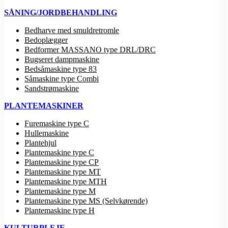
SÅNING/JORDBEHANDLING
Bedharve med smuldretromle
Bedoplægger
Bedformer MASSANO type DRL/DRC
Bugseret dampmaskine
Bedsåmaskine type 83
Såmaskine type Combi
Sandstrømaskine
PLANTEMASKINER
Furemaskine type C
Hullemaskine
Plantehjul
Plantemaskine type C
Plantemaskine type CP
Plantemaskine type MT
Plantemaskine type MTH
Plantemaskine type M
Plantemaskine type MS (Selvkørende)
Plantemaskine type H
KULTURPLEJE