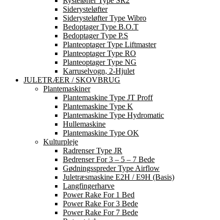
Rysteløfter Type SR2
Siderysteløfter
Siderysteløfter Type Wibro
Bedoptager Type B.O.T
Bedoptager Type P.S
Planteoptager Type Liftmaster
Planteoptager Type RO
Planteoptager Type NG
Karruselvogn, 2-Hjulet
JULETRÆER / SKOVBRUG
Plantemaskiner
Plantemaskine Type JT Proff
Plantemaskine Type K
Plantemaskine Type Hydromatic
Hullemaskine
Plantemaskine Type OK
Kulturpleje
Radrenser Type JR
Bedrenser For 3 – 5 – 7 Bede
Gødningsspreder Type Airflow
Juletræsmaskine E2H / E9H (basis)
Langfingerharve
Power Rake For 1 Bed
Power Rake For 3 Bede
Power Rake For 7 Bede