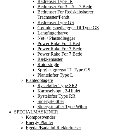
Radrenser Type JR
Bedrenser For 3 – 5 – 7 Bede
Bedrenser For Redskabsbærer
Tracmaster/Fendt
Bedrenser Type GS
Gødningsnedlægger Til Type GS
Langfingerharve
Net- / Plastudlægger
Power Rake For 1 Bed
Power Rake For 3 Bede
Power Rake For 7 Bede
Rækkemaster
Rotorstrigle
Sprøjteaggregat Til Type GS
Planteløfter Type L
Planteoptagere
Rysteløfter Type SR2
Karruselvogn, 2-Hjulet
Rysteløfter Type RR
Siderysteløfter
Siderysteløfter Type Wibro
SPECIALMASKINER
Kompostvender
Energy Planter
Egedal/Badalini Rækkefræser