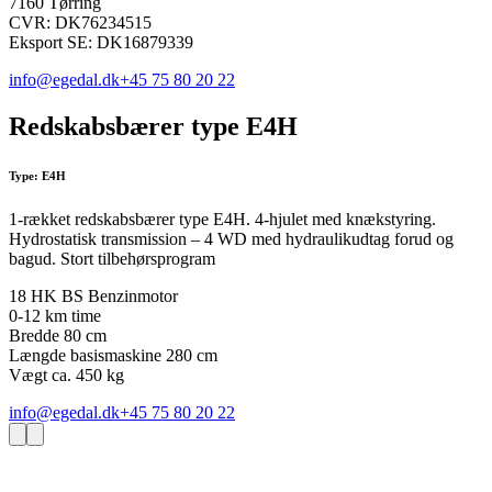
7160 Tørring
CVR: DK76234515
Eksport SE: DK16879339
info@egedal.dk
+45 75 80 20 22
Redskabsbærer type E4H
Type: E4H
1-rækket redskabsbærer type E4H. 4-hjulet med knækstyring.
Hydrostatisk transmission – 4 WD med hydraulikudtag forud og
bagud. Stort tilbehørsprogram
18 HK BS Benzinmotor
0-12 km time
Bredde 80 cm
Længde basismaskine 280 cm
Vægt ca. 450 kg
info@egedal.dk
+45 75 80 20 22