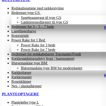
Redskabsramme med rækkestyring
Bedrenser type GS
Sprøjteaggregat til type GS
Gødningsnedlægger til type GS
Bedrenser for 3 – 5 – 7 bede
Langfingerharve
Rotorstrigle
Power Rake for 1 Bed
Power Rake for 3 bede
Power Rake for 7 bede
Bedrenser for redskabsbærer Tracmaster/Fendt
Rækkegødningsudstyr front / bagmonteret
Blæsemaskine type BM
Blæsemaskine type BM for moderplanter
Rækkefræser
Rækkemaster
Rosenklipper
Net- / plastudlægger
PLANTEOPTAGERE
Planteløfter type L