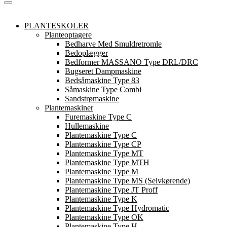
PLANTESKOLER
Planteoptagere
Bedharve Med Smuldretromle
Bedoplægger
Bedformer MASSANO Type DRL/DRC
Bugseret Dampmaskine
Bedsåmaskine Type 83
Såmaskine Type Combi
Sandstrømaskine
Plantemaskiner
Furemaskine Type C
Hullemaskine
Plantemaskine Type C
Plantemaskine Type CP
Plantemaskine Type MT
Plantemaskine Type MTH
Plantemaskine Type M
Plantemaskine Type MS (Selvkørende)
Plantemaskine Type JT Proff
Plantemaskine Type K
Plantemaskine Type Hydromatic
Plantemaskine Type OK
Plantemaskine Type H