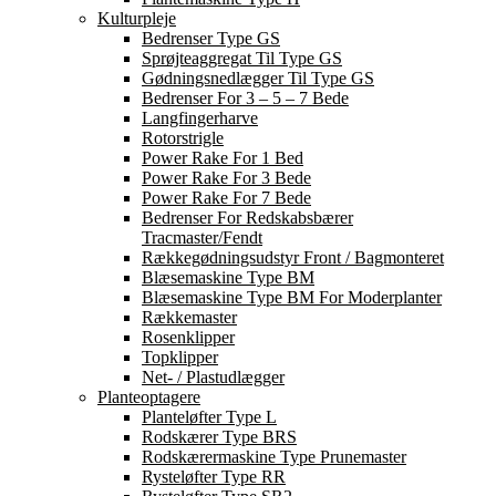
Kulturpleje
Bedrenser Type GS
Sprøjteaggregat Til Type GS
Gødningsnedlægger Til Type GS
Bedrenser For 3 – 5 – 7 Bede
Langfingerharve
Rotorstrigle
Power Rake For 1 Bed
Power Rake For 3 Bede
Power Rake For 7 Bede
Bedrenser For Redskabsbærer
Tracmaster/Fendt
Rækkegødningsudstyr Front / Bagmonteret
Blæsemaskine Type BM
Blæsemaskine Type BM For Moderplanter
Rækkemaster
Rosenklipper
Topklipper
Net- / Plastudlægger
Planteoptagere
Planteløfter Type L
Rodskærer Type BRS
Rodskærermaskine Type Prunemaster
Rysteløfter Type RR