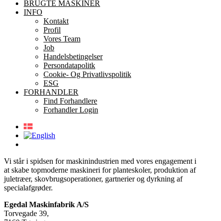
BRUGTE MASKINER
INFO
Kontakt
Profil
Vores Team
Job
Handelsbetingelser
Persondatapolitk
Cookie- Og Privatlivspolitik
ESG
FORHANDLER
Find Forhandlere
Forhandler Login
Vi står i spidsen for maskinindustrien med vores engagement i
at skabe topmoderne maskineri for planteskoler, produktion af
juletræer, skovbrugsoperationer, gartnerier og dyrkning af
specialafgrøder.
Egedal Maskinfabrik A/S
Torvegade 39,