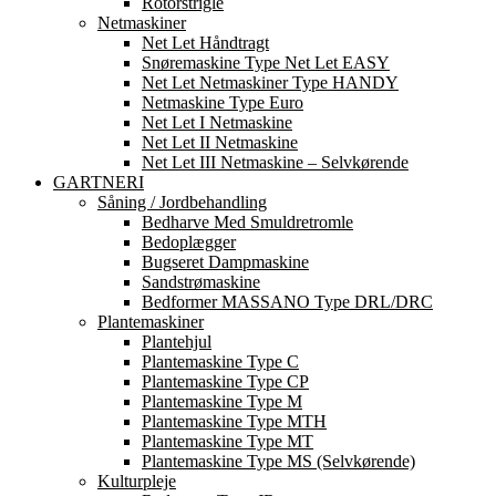
Rotorstrigle
Netmaskiner
Net Let Håndtragt
Snøremaskine Type Net Let EASY
Net Let Netmaskiner Type HANDY
Netmaskine Type Euro
Net Let I Netmaskine
Net Let II Netmaskine
Net Let III Netmaskine – Selvkørende
GARTNERI
Såning / Jordbehandling
Bedharve Med Smuldretromle
Bedoplægger
Bugseret Dampmaskine
Sandstrømaskine
Bedformer MASSANO Type DRL/DRC
Plantemaskiner
Plantehjul
Plantemaskine Type C
Plantemaskine Type CP
Plantemaskine Type M
Plantemaskine Type MTH
Plantemaskine Type MT
Plantemaskine Type MS (Selvkørende)
Kulturpleje