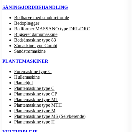
SÅNING/JORDBEHANDLING
Bedharve med smuldretromle
Bedoplægger
Bedformer MASSANO type DRL/DRC
Bugseret dampmaskine
Bedsåmaskine type 83
Såmaskine type Combi
Sandstrømaskine
PLANTEMASKINER
Furemaskine type C
Hullemaskine
Plantehjul
Plantemaskine type C
Plantemaskine type CP
Plantemaskine type MT
Plantemaskine type MTH
Plantemaskine type M
Plantemaskine type MS (Selvkørende)
Plantemaskine type H
KULTURPLEJE