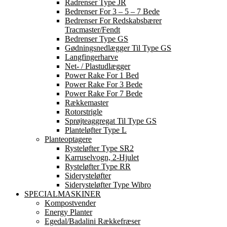
Radrenser Type JR
Bedrenser For 3 – 5 – 7 Bede
Bedrenser For Redskabsbærer
Tracmaster/Fendt
Bedrenser Type GS
Gødningsnedlægger Til Type GS
Langfingerharve
Net- / Plastudlægger
Power Rake For 1 Bed
Power Rake For 3 Bede
Power Rake For 7 Bede
Rækkemaster
Rotorstrigle
Sprøjteaggregat Til Type GS
Planteløfter Type L
Planteoptagere
Rysteløfter Type SR2
Karruselvogn, 2-Hjulet
Rysteløfter Type RR
Siderysteløfter
Siderysteløfter Type Wibro
SPECIALMASKINER
Kompostvender
Energy Planter
Egedal/Badalini Rækkefræser