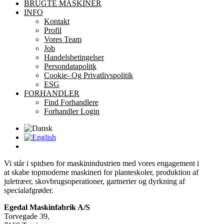
BRUGTE MASKINER
INFO
Kontakt
Profil
Vores Team
Job
Handelsbetingelser
Persondatapolitk
Cookie- Og Privatlivspolitik
ESG
FORHANDLER
Find Forhandlere
Forhandler Login
Vi står i spidsen for maskinindustrien med vores engagement i
at skabe topmoderne maskineri for planteskoler, produktion af
juletræer, skovbrugsoperationer, gartnerier og dyrkning af
specialafgrøder.
Egedal Maskinfabrik A/S
Torvegade 39,