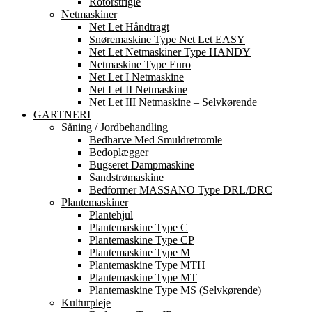
Rotorstrigle
Netmaskiner
Net Let Håndtragt
Snøremaskine Type Net Let EASY
Net Let Netmaskiner Type HANDY
Netmaskine Type Euro
Net Let I Netmaskine
Net Let II Netmaskine
Net Let III Netmaskine – Selvkørende
GARTNERI
Såning / Jordbehandling
Bedharve Med Smuldretromle
Bedoplægger
Bugseret Dampmaskine
Sandstrømaskine
Bedformer MASSANO Type DRL/DRC
Plantemaskiner
Plantehjul
Plantemaskine Type C
Plantemaskine Type CP
Plantemaskine Type M
Plantemaskine Type MTH
Plantemaskine Type MT
Plantemaskine Type MS (Selvkørende)
Kulturpleje