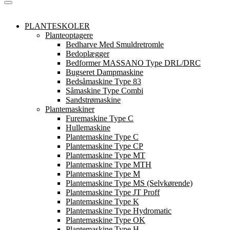
PLANTESKOLER
Planteoptagere
Bedharve Med Smuldretromle
Bedoplægger
Bedformer MASSANO Type DRL/DRC
Bugseret Dampmaskine
Bedsåmaskine Type 83
Såmaskine Type Combi
Sandstrømaskine
Plantemaskiner
Furemaskine Type C
Hullemaskine
Plantemaskine Type C
Plantemaskine Type CP
Plantemaskine Type MT
Plantemaskine Type MTH
Plantemaskine Type M
Plantemaskine Type MS (Selvkørende)
Plantemaskine Type JT Proff
Plantemaskine Type K
Plantemaskine Type Hydromatic
Plantemaskine Type OK
Plantemaskine Type H