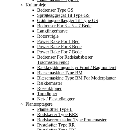
Kulturpleje
Bedrenser Type GS
Sprøjteaggregat Til Type GS
Gødningsnedlægger Til Type GS
Bedrenser For 3 – 5 – 7 Bede
Langfingerharve
Rotorstrigle
Power Rake For 1 Bed
Power Rake For 3 Bede
Power Rake For 7 Bede
Bedrenser For Redskabsbærer
Tracmaster/Fendt
Rækkegødningsudstyr Front / Bagmonteret
Blæsemaskine Type BM
Blæsemaskine Type BM For Moderplanter
Rækkemaster
Rosenklipper
Topklipper
Net- / Plastudlægger
Planteoptagere
Planteløfter Type L
Rodskærer Type BRS
Rodskærermaskine Type Prunemaster
Rysteløfter Type RR