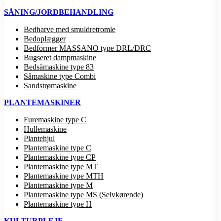
SÅNING/JORDBEHANDLING
Bedharve med smuldretromle
Bedoplægger
Bedformer MASSANO type DRL/DRC
Bugseret dampmaskine
Bedsåmaskine type 83
Såmaskine type Combi
Sandstrømaskine
PLANTEMASKINER
Furemaskine type C
Hullemaskine
Plantehjul
Plantemaskine type C
Plantemaskine type CP
Plantemaskine type MT
Plantemaskine type MTH
Plantemaskine type M
Plantemaskine type MS (Selvkørende)
Plantemaskine type H
KULTURPLEJE