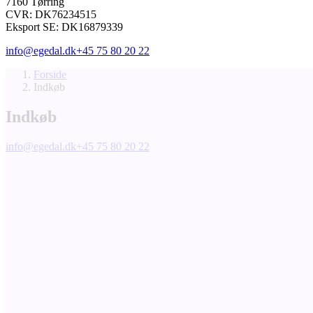
7160 Tørring
CVR: DK76234515
Eksport SE: DK16879339
info@egedal.dk
+45 75 80 20 22
Forside
Indkøb
Indkøb
info@egedal.dk
+45 75 80 20 22