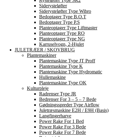
Rysteløfter Type SR2
Siderysteløfter
Siderysteløfter Type Wibro
Bedoptager Type B.O.T
Bedoptager Type P.S
Planteoptager Type Liftmaster
Planteoptager Type RO
Planteoptager Type NG
Karruselvogn, 2-Hjulet
JULETRÆER / SKOVBRUG
Plantemaskiner
Plantemaskine Type JT Proff
Plantemaskine Type K
Plantemaskine Type Hydromatic
Hullemaskine
Plantemaskine Type OK
Kulturpleje
Radrenser Type JR
Bedrenser For 3 – 5 – 7 Bede
Gødningsspreder Type Airflow
Juletræsmaskine E2H / E9H (basis)
Langfingerharve
Power Rake For 1 Bed
Power Rake For 3 Bede
Power Rake For 7 Bede