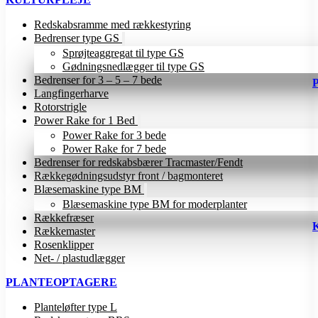
Redskabsramme med rækkestyring
Bedrenser type GS
Sprøjteaggregat til type GS
Gødningsnedlægger til type GS
Bedrenser for 3 – 5 – 7 bede
Langfingerharve
Rotorstrigle
Power Rake for 1 Bed
Power Rake for 3 bede
Power Rake for 7 bede
Bedrenser for redskabsbærer Tracmaster/Fendt
Rækkegødningsudstyr front / bagmonteret
Blæsemaskine type BM
Blæsemaskine type BM for moderplanter
Rækkefræser
Rækkemaster
Rosenklipper
Net- / plastudlægger
PLANTEOPTAGERE
Planteløfter type L