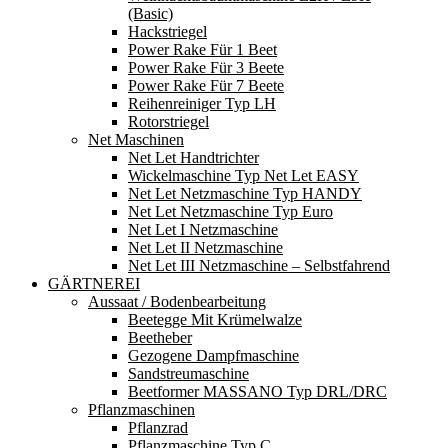
(basic)
Hackstriegel
Power Rake Für 1 Beet
Power Rake Für 3 Beete
Power Rake Für 7 Beete
Reihenreiniger Typ LH
Rotorstriegel
Net Maschinen
Net Let Handtrichter
Wickelmaschine Typ Net Let EASY
Net Let Netzmaschine Typ HANDY
Net Let Netzmaschine Typ Euro
Net Let I Netzmaschine
Net Let II Netzmaschine
Net Let III Netzmaschine – Selbstfahrend
GÄRTNEREI
Aussaat / Bodenbearbeitung
Beetegge Mit Krümelwalze
Beetheber
Gezogene Dampfmaschine
Sandstreumaschine
Beetformer MASSANO Typ DRL/DRC
Pflanzmaschinen
Pflanzrad
Pflanzmaschine Typ C