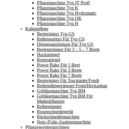
Pflanzmaschine Typ JT Proff
Pflanzmaschine Typ K
Pflanzmaschine Typ Hydromatic
Pflanzmaschine Typ OK
Pflanzmaschine Typ H
Kulturpflege
Beetreiniger Typ GS
Reihenspritze Für Typ GS
Düngerausrüstung Für Typ GS
Beetenreiniger Für 3 – 5 – 7 Beete
Hackstriegel
Rotorstriegel
Power Rake Für 1 Beet
Power Rake Für 3 Beete
Power Rake Für 7 Beete
Beetreiniger Für Tracmaster/Fendt
Reihendüngerstreuer Front/Heckanbau
Gebläsemaschine Typ BM
Gebläsemaschine Typ BM Für
Mutterpflanzen
Reihenmaster
Rosenschneidegerät
Rückschneidemaschine
Netz-/Folie-Auslegemaschine
Pflanzenerntemaschinen