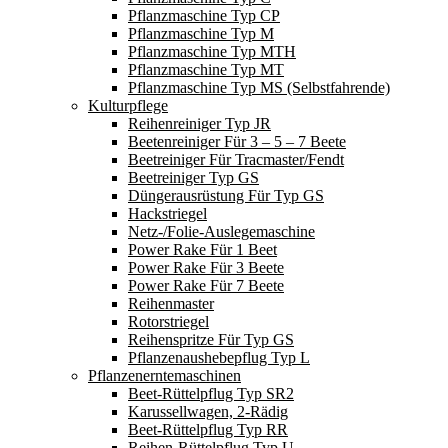
Pflanzmaschine Typ CP
Pflanzmaschine Typ M
Pflanzmaschine Typ MTH
Pflanzmaschine Typ MT
Pflanzmaschine Typ MS (Selbstfahrende)
Kulturpflege
Reihenreiniger Typ JR
Beetenreiniger Für 3 – 5 – 7 Beete
Beetreiniger Für Tracmaster/Fendt
Beetreiniger Typ GS
Düngerausrüstung Für Typ GS
Hackstriegel
Netz-/Folie-Auslegemaschine
Power Rake Für 1 Beet
Power Rake Für 3 Beete
Power Rake Für 7 Beete
Reihenmaster
Rotorstriegel
Reihenspritze Für Typ GS
Pflanzenaushebepflug Typ L
Pflanzenerntemaschinen
Beet-Rüttelpflug Typ SR2
Karussellwagen, 2-Rädig
Beet-Rüttelpflug Typ RR
Reihen-Rüttelpflug Typ U