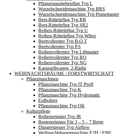
Pflanzenaushebepflug Typ L
Wurzelschneidemaschine Typ BRS
Wurzelschneidemaschine Typ Prunemaster
Beet-Rüttelpflug Typ RR
Beet-Rüttelpflug Typ SR2
Reihen-Rüttelpflug Typ U
Reihen-Rüttelpflug Typ Wibro
Beetvollernter Typ B.O.T
Beetvollernter Typ P.S
Reihenvollernter Typ Liftmaster
Reihenvollernter Typ RO
Reihenvollernter Typ NG
Karussellwagen, 2-Rädig
WEIHNACHTSBÄUME / FORSTWIRTSCHAFT
Pflanzmaschinen
Pflanzmaschine Typ JT Proff
Pflanzmaschine Typ K
Pflanzmaschine Typ Hydromatic
Erdbohrer
Pflanzmaschine Typ OK
Kulturpflege
Reihenreiniger Typ JR
Beetenreiniger Für 3 – 5 – 7 Beete
Düngerstreuer Typ Airflow
Weihnachtsbaummaschine E2H / E9H