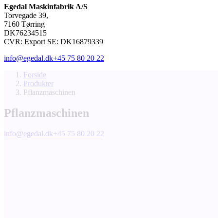
Egedal Maskinfabrik A/S
Torvegade 39,
7160 Tørring
DK76234515
CVR: Export SE: DK16879339
info@egedal.dk
+45 75 80 20 22
Forside
Produkter
Pflanzmaschinen
Pflanzmaschinen
info@egedal.dk
+45 75 80 20 22