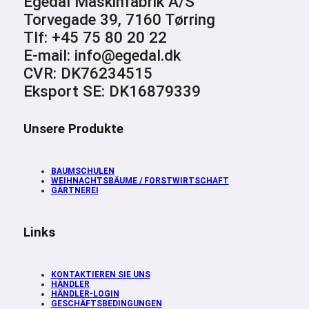
Egedal Maskinfabrik A/S
Torvegade 39, 7160 Tørring
Tlf: +45 75 80 20 22
E-mail: info@egedal.dk
CVR: DK76234515
Eksport SE: DK16879339
Unsere Produkte
BAUMSCHULEN
WEIHNACHTSBÄUME / FORSTWIRTSCHAFT
GÄRTNEREI
Links
KONTAKTIEREN SIE UNS
HÄNDLER
HÄNDLER-LOGIN
GESCHÄFTSBEDINGUNGEN