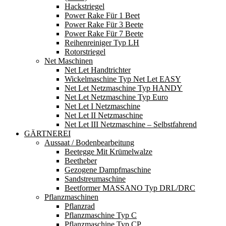
Hackstriegel
Power Rake Für 1 Beet
Power Rake Für 3 Beete
Power Rake Für 7 Beete
Reihenreiniger Typ LH
Rotorstriegel
Net Maschinen
Net Let Handtrichter
Wickelmaschine Typ Net Let EASY
Net Let Netzmaschine Typ HANDY
Net Let Netzmaschine Typ Euro
Net Let I Netzmaschine
Net Let II Netzmaschine
Net Let III Netzmaschine – Selbstfahrend
GÄRTNEREI
Aussaat / Bodenbearbeitung
Beetegge Mit Krümelwalze
Beetheber
Gezogene Dampfmaschine
Sandstreumaschine
Beetformer MASSANO Typ DRL/DRC
Pflanzmaschinen
Pflanzrad
Pflanzmaschine Typ C
Pflanzmaschine Typ CP