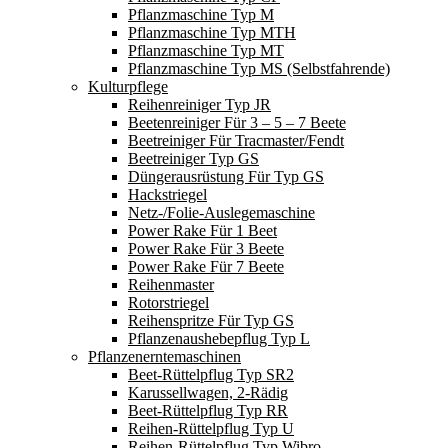
Pflanzmaschine Typ M
Pflanzmaschine Typ MTH
Pflanzmaschine Typ MT
Pflanzmaschine Typ MS (Selbstfahrende)
Kulturpflege
Reihenreiniger Typ JR
Beetenreiniger Für 3 – 5 – 7 Beete
Beetreiniger Für Tracmaster/Fendt
Beetreiniger Typ GS
Düngerausrüstung Für Typ GS
Hackstriegel
Netz-/Folie-Auslegemaschine
Power Rake Für 1 Beet
Power Rake Für 3 Beete
Power Rake Für 7 Beete
Reihenmaster
Rotorstriegel
Reihenspritze Für Typ GS
Pflanzenaushebepflug Typ L
Pflanzenerntemaschinen
Beet-Rüttelpflug Typ SR2
Karussellwagen, 2-Rädig
Beet-Rüttelpflug Typ RR
Reihen-Rüttelpflug Typ U
Reihen-Rüttelpflug Typ Wibro