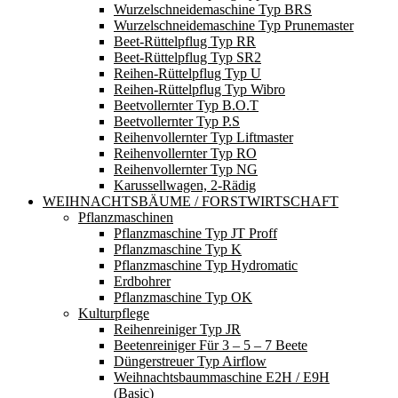
Wurzelschneidemaschine Typ BRS
Wurzelschneidemaschine Typ Prunemaster
Beet-Rüttelpflug Typ RR
Beet-Rüttelpflug Typ SR2
Reihen-Rüttelpflug Typ U
Reihen-Rüttelpflug Typ Wibro
Beetvollernter Typ B.O.T
Beetvollernter Typ P.S
Reihenvollernter Typ Liftmaster
Reihenvollernter Typ RO
Reihenvollernter Typ NG
Karussellwagen, 2-Rädig
WEIHNACHTSBÄUME / FORSTWIRTSCHAFT
Pflanzmaschinen
Pflanzmaschine Typ JT Proff
Pflanzmaschine Typ K
Pflanzmaschine Typ Hydromatic
Erdbohrer
Pflanzmaschine Typ OK
Kulturpflege
Reihenreiniger Typ JR
Beetenreiniger Für 3 – 5 – 7 Beete
Düngerstreuer Typ Airflow
Weihnachtsbaummaschine E2H / E9H
(basic)