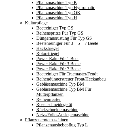
Pflanzmaschine Typ K
Pflanzmaschine Typ Hydromatic
Pflanzmaschine Typ OK
Pflanzmaschine Typ H
Kulturpflege
Beetreiniger Typ GS
Reihenspritze Für Typ GS
Düngerausrüstung Für Typ GS
Beetenreiniger Für 3 – 5 – 7 Beete
Hackstriegel
Rotorstriegel
Power Rake Für 1 Beet
Power Rake Für 3 Beete
Power Rake Für 7 Beete
Beetreiniger Für Tracmaster/Fendt
Reihendüngerstreuer Front/Heckanbau
Gebläsemaschine Typ BM
Gebläsemaschine Typ BM Für
Mutterpflanzen
Reihenmaster
Rosenschneidegerät
Rückschneidemaschine
Netz-/Folie-Auslegemaschine
Pflanzenerntemaschinen
Pflanzenaushebepflug Typ L