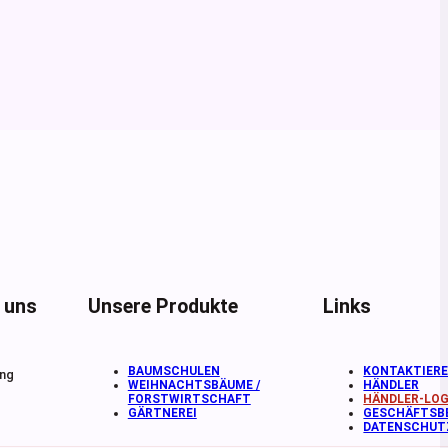
e uns
Unsere Produkte
Links
BAUMSCHULEN
KONTAKTIERE
ing
WEIHNACHTSBÄUME /
HÄNDLER
FORSTWIRTSCHAFT
HÄNDLER-LOG
GÄRTNEREI
GESCHÄFTSB
DATENSCHUTZ