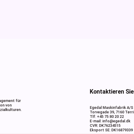
Kontaktieren Si
gagement für
ion von
Egedal Maskinfabrik A/S
ialkulturen.
Torvegade 39, 7160 Tørr
Tlf: +45 75 80 20 22
E-mail: info@egedal.dk
CVR: DK76234515
Eksport SE: DK16879339