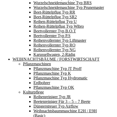
Wurzelschneidemaschine Typ BRS
Wurzelschneidemaschine Typ Prunemaster
Beet-Rüttelpflug Typ RR
Beet-Rüttelpflug Typ SR2
Reihen-Rüttelpflug Typ U
Reihen-Rüttelpflug Typ Wibro
Beetvollernter Typ B.O.T
Beetvollernter Typ P.S
Reihenvollernter Typ Liftmaster
Reihenvollernter Typ RO
Reihenvollernter Typ NG
Karussellwagen, 2-Rädig
WEIHNACHTSBÄUME / FORSTWIRTSCHAFT
Pflanzmaschinen
Pflanzmaschine Typ JT Proff
Pflanzmaschine Typ K
Pflanzmaschine Typ Hydromatic
Erdbohrer
Pflanzmaschine Typ OK
Kulturpflege
Reihenreiniger Typ JR
Beetenreiniger Für 3 – 5 – 7 Beete
Düngerstreuer Typ Airflow
Weihnachtsbaummaschine E2H / E9H
(basic)