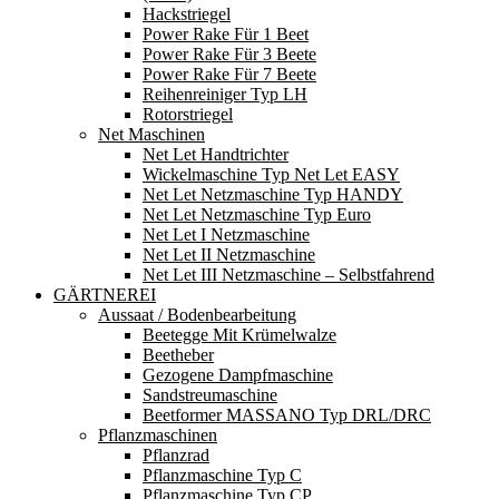
Hackstriegel
Power Rake Für 1 Beet
Power Rake Für 3 Beete
Power Rake Für 7 Beete
Reihenreiniger Typ LH
Rotorstriegel
Net Maschinen
Net Let Handtrichter
Wickelmaschine Typ Net Let EASY
Net Let Netzmaschine Typ HANDY
Net Let Netzmaschine Typ Euro
Net Let I Netzmaschine
Net Let II Netzmaschine
Net Let III Netzmaschine – Selbstfahrend
GÄRTNEREI
Aussaat / Bodenbearbeitung
Beetegge Mit Krümelwalze
Beetheber
Gezogene Dampfmaschine
Sandstreumaschine
Beetformer MASSANO Typ DRL/DRC
Pflanzmaschinen
Pflanzrad
Pflanzmaschine Typ C
Pflanzmaschine Typ CP