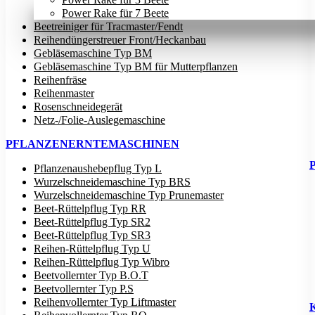
Power Rake für 7 Beete
Beetreiniger für Tracmaster/Fendt
Reihendüngerstreuer Front/Heckanbau
Gebläsemaschine Typ BM
Gebläsemaschine Typ BM für Mutterpflanzen
Reihenfräse
Reihenmaster
Rosenschneidegerät
Netz-/Folie-Auslegemaschine
PFLANZENERNTEMASCHINEN
Pflanzenaushebepflug Typ L
Wurzelschneidemaschine Typ BRS
Wurzelschneidemaschine Typ Prunemaster
Beet-Rüttelpflug Typ RR
Beet-Rüttelpflug Typ SR2
Beet-Rüttelpflug Typ SR3
Reihen-Rüttelpflug Typ U
Reihen-Rüttelpflug Typ Wibro
Beetvollernter Typ B.O.T
Beetvollernter Typ P.S
Reihenvollernter Typ Liftmaster