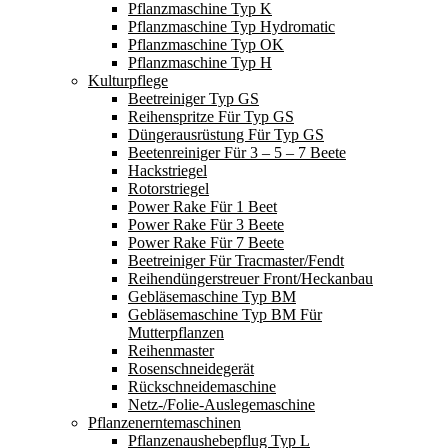
Pflanzmaschine Typ K
Pflanzmaschine Typ Hydromatic
Pflanzmaschine Typ OK
Pflanzmaschine Typ H
Kulturpflege
Beetreiniger Typ GS
Reihenspritze Für Typ GS
Düngerausrüstung Für Typ GS
Beetenreiniger Für 3 – 5 – 7 Beete
Hackstriegel
Rotorstriegel
Power Rake Für 1 Beet
Power Rake Für 3 Beete
Power Rake Für 7 Beete
Beetreiniger Für Tracmaster/Fendt
Reihendüngerstreuer Front/Heckanbau
Gebläsemaschine Typ BM
Gebläsemaschine Typ BM Für
Mutterpflanzen
Reihenmaster
Rosenschneidegerät
Rückschneidemaschine
Netz-/Folie-Auslegemaschine
Pflanzenerntemaschinen
Pflanzenaushebepflug Typ L