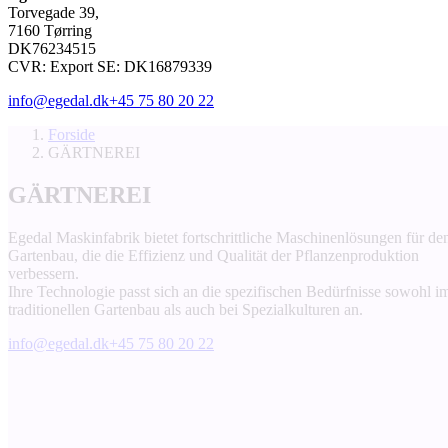
Torvegade 39,
7160 Tørring
DK76234515
CVR: Export SE: DK16879339
info@egedal.dk
+45 75 80 20 22
Forside
GÄRTNEREI
GÄRTNEREI
Egedal Maskinfabrik bietet fortschrittliche Maschinenlösungen für de
Gartenbau, die die Effizienz und Qualität der Pflanzenproduktion
verbessern.
Ihre Technologie passt sich an die spezifischen Bedürfnisse sowohl i
traditionellen Gartenbau als auch bei Spezialkulturen an.
info@egedal.dk
+45 75 80 20 22