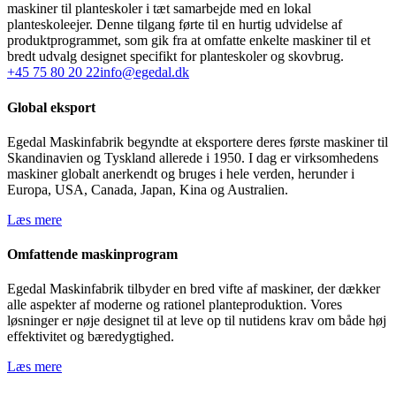
maskiner til planteskoler i tæt samarbejde med en lokal
planteskoleejer. Denne tilgang førte til en hurtig udvidelse af
produktprogrammet, som gik fra at omfatte enkelte maskiner til et
bredt udvalg designet specifikt for planteskoler og skovbrug.
+45 75 80 20 22
info@egedal.dk
Global eksport
Egedal Maskinfabrik begyndte at eksportere deres første maskiner til
Skandinavien og Tyskland allerede i 1950. I dag er virksomhedens
maskiner globalt anerkendt og bruges i hele verden, herunder i
Europa, USA, Canada, Japan, Kina og Australien.
Læs mere
Omfattende maskinprogram
Egedal Maskinfabrik tilbyder en bred vifte af maskiner, der dækker
alle aspekter af moderne og rationel planteproduktion. Vores
løsninger er nøje designet til at leve op til nutidens krav om både høj
effektivitet og bæredygtighed.
Læs mere