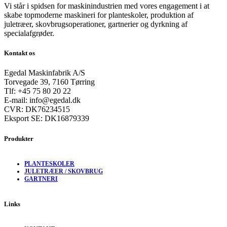
Vi står i spidsen for maskinindustrien med vores engagement i at
skabe topmoderne maskineri for planteskoler, produktion af
juletræer, skovbrugsoperationer, gartnerier og dyrkning af
specialafgrøder.
Kontakt os
Egedal Maskinfabrik A/S
Torvegade 39, 7160 Tørring
Tlf: +45 75 80 20 22
E-mail: info@egedal.dk
CVR: DK76234515
Eksport SE: DK16879339
Produkter
PLANTESKOLER
JULETRÆER / SKOVBRUG
GARTNERI
Links