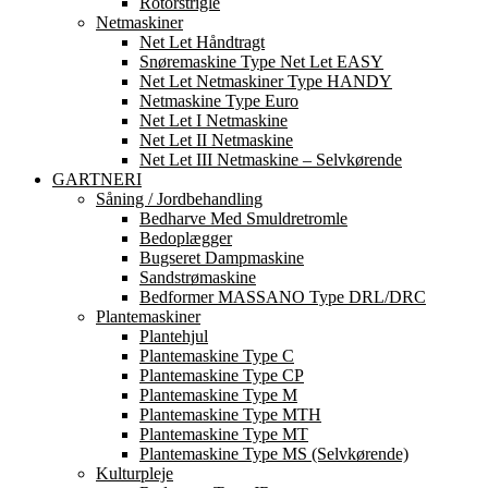
Rotorstrigle
Netmaskiner
Net Let Håndtragt
Snøremaskine Type Net Let EASY
Net Let Netmaskiner Type HANDY
Netmaskine Type Euro
Net Let I Netmaskine
Net Let II Netmaskine
Net Let III Netmaskine – Selvkørende
GARTNERI
Såning / Jordbehandling
Bedharve Med Smuldretromle
Bedoplægger
Bugseret Dampmaskine
Sandstrømaskine
Bedformer MASSANO Type DRL/DRC
Plantemaskiner
Plantehjul
Plantemaskine Type C
Plantemaskine Type CP
Plantemaskine Type M
Plantemaskine Type MTH
Plantemaskine Type MT
Plantemaskine Type MS (Selvkørende)
Kulturpleje