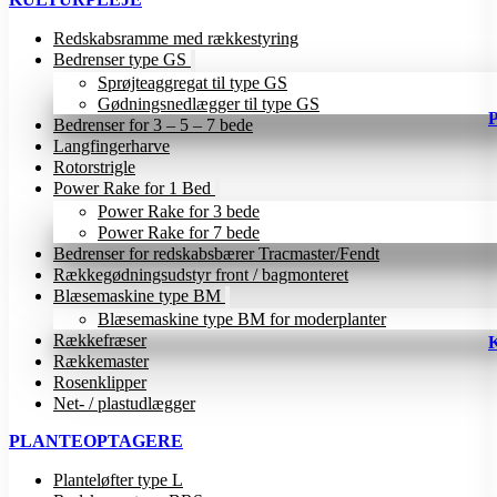
Redskabsramme med rækkestyring
Bedrenser type GS
Sprøjteaggregat til type GS
Gødningsnedlægger til type GS
Bedrenser for 3 – 5 – 7 bede
Langfingerharve
Rotorstrigle
Power Rake for 1 Bed
Power Rake for 3 bede
Power Rake for 7 bede
Bedrenser for redskabsbærer Tracmaster/Fendt
Rækkegødningsudstyr front / bagmonteret
Blæsemaskine type BM
Blæsemaskine type BM for moderplanter
Rækkefræser
Rækkemaster
Rosenklipper
Net- / plastudlægger
PLANTEOPTAGERE
Planteløfter type L