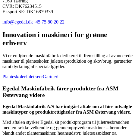
7160 Tørring
CVR: DK76234515
Eksport SE: DK16879339
info@egedal.dk
+45 75 80 20 22
Innovation i
maskineri
for grønne
erhverv
Vi er en førende maskinfabrik dedikeret til fremstilling af avancerede
maskiner til planteskoler, juletræsproduktion og skovbrug, gartnerier,
samt dyrkning af specialafgrøder.
Planteskoler
Juletræer
Gartneri
Egedal Maskinfabrik fører produkter fra ASM
Østervang videre
Egedal Maskinfabrik A/S har indgået aftale om at føre udvalgte
maskintyper og produktrettigheder fra ASM Østervang videre.
Med aftalen styrker Egedal sit produktprogram til juletræsbranchen
med en række velkendte og gennemprøvede maskiner – herunder
blandt andet plantemaskiner, hegnsudstyr, juletræsspidser og