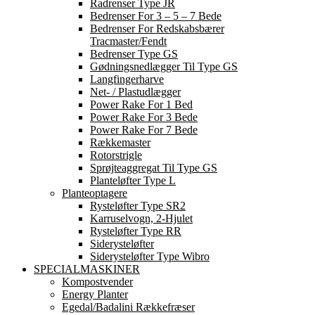
Radrenser Type JR
Bedrenser For 3 – 5 – 7 Bede
Bedrenser For Redskabsbærer
Tracmaster/Fendt
Bedrenser Type GS
Gødningsnedlægger Til Type GS
Langfingerharve
Net- / Plastudlægger
Power Rake For 1 Bed
Power Rake For 3 Bede
Power Rake For 7 Bede
Rækkemaster
Rotorstrigle
Sprøjteaggregat Til Type GS
Planteløfter Type L
Planteoptagere
Rysteløfter Type SR2
Karruselvogn, 2-Hjulet
Rysteløfter Type RR
Siderysteløfter
Siderysteløfter Type Wibro
SPECIALMASKINER
Kompostvender
Energy Planter
Egedal/Badalini Rækkefræser