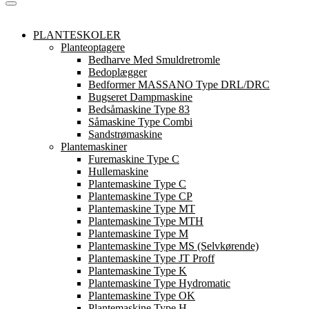
PLANTESKOLER
Planteoptagere
Bedharve Med Smuldretromle
Bedoplægger
Bedformer MASSANO Type DRL/DRC
Bugseret Dampmaskine
Bedsåmaskine Type 83
Såmaskine Type Combi
Sandstrømaskine
Plantemaskiner
Furemaskine Type C
Hullemaskine
Plantemaskine Type C
Plantemaskine Type CP
Plantemaskine Type MT
Plantemaskine Type MTH
Plantemaskine Type M
Plantemaskine Type MS (Selvkørende)
Plantemaskine Type JT Proff
Plantemaskine Type K
Plantemaskine Type Hydromatic
Plantemaskine Type OK
Plantemaskine Type H