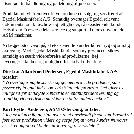
løsninger til håndtering og palletering af juletræer.
Produkterne vil fremover blive produceret, solgt og serviceret af
Egedal Maskinfabrik A/S. Samtidig overtager Egedal relevant
dokumentation, knowhow og rettigheder, så eksisterende kunder
fortsat kan få reservedele, service og support til deres nuværende
ASM-maskiner.
Vi lægger stor vægt på, at eksisterende kunder får en tryg og smidig
overgang. Med Egedal Maskinfabrik som ny producent sikres
samtidig en stærk videreførelse af produkterne, høj
leveringssikkerhed og mulighed for fortsat udvikling.
Direktør Allan Koed Pedersen, Egedal Maskinfabrik A/S,
udtaler:
“Vi overtager nogle stærke og gennemprøvede produkter, som
passer rigtig godt ind i vores eksisterende program. Det giver os
mulighed for at tilbyde kunderne en endnu bredere løsning og
samtidig videreudvikle maskinerne til fremtidens behov.”
Kurt Rytter Andersen, ASM Østervang, udtaler:
“Jeg er taknemlig og stolt over, at et anerkendt firma som Egedal vil
føre vores produktion videre og sørge for, at vores kunder fremover
er sikret adgang til både maskiner og reservedele.”