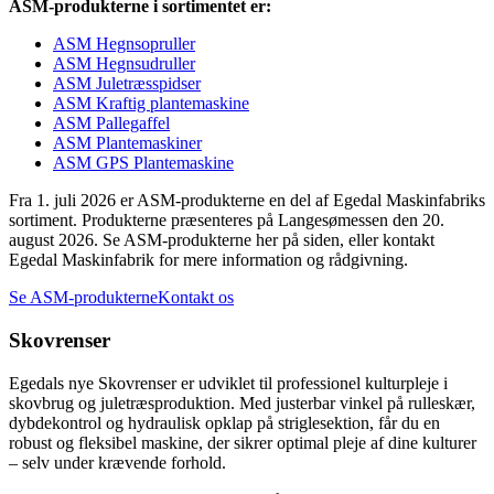
ASM-produkterne i sortimentet er:
ASM Hegnsopruller
ASM Hegnsudruller
ASM Juletræsspidser
ASM Kraftig plantemaskine
ASM Pallegaffel
ASM Plantemaskiner
ASM GPS Plantemaskine
Fra 1. juli 2026 er ASM-produkterne en del af Egedal Maskinfabriks
sortiment. Produkterne præsenteres på Langesømessen den 20.
august 2026. Se ASM-produkterne her på siden, eller kontakt
Egedal Maskinfabrik for mere information og rådgivning.
Se ASM-produkterne
Kontakt os
Skovrenser
Egedals nye Skovrenser er udviklet til professionel kulturpleje i
skovbrug og juletræsproduktion. Med justerbar vinkel på rulleskær,
dybdekontrol og hydraulisk opklap på striglesektion, får du en
robust og fleksibel maskine, der sikrer optimal pleje af dine kulturer
– selv under krævende forhold.