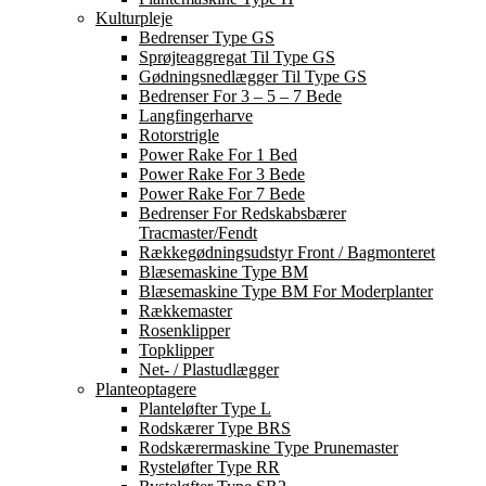
Kulturpleje
Bedrenser Type GS
Sprøjteaggregat Til Type GS
Gødningsnedlægger Til Type GS
Bedrenser For 3 – 5 – 7 Bede
Langfingerharve
Rotorstrigle
Power Rake For 1 Bed
Power Rake For 3 Bede
Power Rake For 7 Bede
Bedrenser For Redskabsbærer
Tracmaster/Fendt
Rækkegødningsudstyr Front / Bagmonteret
Blæsemaskine Type BM
Blæsemaskine Type BM For Moderplanter
Rækkemaster
Rosenklipper
Topklipper
Net- / Plastudlægger
Planteoptagere
Planteløfter Type L
Rodskærer Type BRS
Rodskærermaskine Type Prunemaster
Rysteløfter Type RR