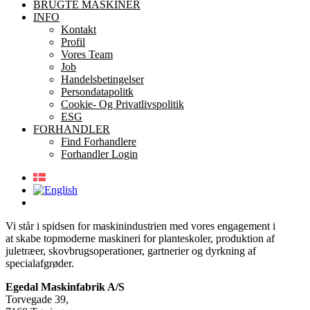
BRUGTE MASKINER
INFO
Kontakt
Profil
Vores Team
Job
Handelsbetingelser
Persondatapolitk
Cookie- Og Privatlivspolitik
ESG
FORHANDLER
Find Forhandlere
Forhandler Login
Vi står i spidsen for maskinindustrien med vores engagement i
at skabe topmoderne maskineri for planteskoler, produktion af
juletræer, skovbrugsoperationer, gartnerier og dyrkning af
specialafgrøder.
Egedal Maskinfabrik A/S
Torvegade 39,