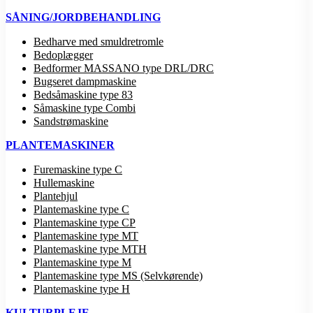
SÅNING/JORDBEHANDLING
Bedharve med smuldretromle
Bedoplægger
Bedformer MASSANO type DRL/DRC
Bugseret dampmaskine
Bedsåmaskine type 83
Såmaskine type Combi
Sandstrømaskine
PLANTEMASKINER
Furemaskine type C
Hullemaskine
Plantehjul
Plantemaskine type C
Plantemaskine type CP
Plantemaskine type MT
Plantemaskine type MTH
Plantemaskine type M
Plantemaskine type MS (Selvkørende)
Plantemaskine type H
KULTURPLEJE