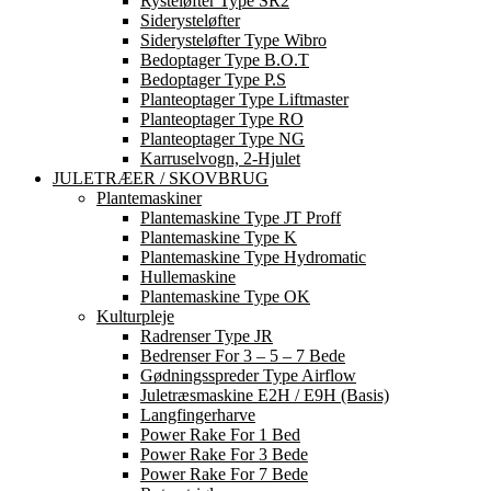
Rysteløfter Type SR2
Siderysteløfter
Siderysteløfter Type Wibro
Bedoptager Type B.O.T
Bedoptager Type P.S
Planteoptager Type Liftmaster
Planteoptager Type RO
Planteoptager Type NG
Karruselvogn, 2-Hjulet
JULETRÆER / SKOVBRUG
Plantemaskiner
Plantemaskine Type JT Proff
Plantemaskine Type K
Plantemaskine Type Hydromatic
Hullemaskine
Plantemaskine Type OK
Kulturpleje
Radrenser Type JR
Bedrenser For 3 – 5 – 7 Bede
Gødningsspreder Type Airflow
Juletræsmaskine E2H / E9H (basis)
Langfingerharve
Power Rake For 1 Bed
Power Rake For 3 Bede
Power Rake For 7 Bede